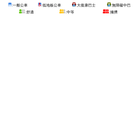
:一般公車
:低地板公車
:大復康巴士
:無障礙中巴
:舒適
:中等
:擁擠