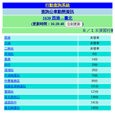
行動查詢系統
查詢公車動態資訊
1630 西港→臺北
(更新時間：
16:28:48
)
８／１３演習行動
西港
未發車
大城
未發車
二林站
未發車
草湖站
8分
萬興
14分
挖仔
19分
溪湖站
28分
中港轉運站
74分
中壢服務區
80分
桃園長庚轉運站
101分
重陽站
123分
長元西街口
130分
成淵高中
141分
臺北轉運站
148分