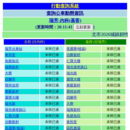
行動查詢系統
查詢公車動態資訊
瑞芳-內科(基客)
(更新時間：
20:11:43
)
北市2026城鎮
去程 (往內科)
返程 (往瑞芳)
瑞芳火車站
末班已過
美麗華(植福)
末班已過
東和里
末班已過
治磐新村
末班已過
魚桀魚坑
末班已過
仁寶大樓
末班已過
瑞興新村
末班已過
瑞光港墘路口
末班已過
大寮
末班已過
瑞光路
末班已過
四腳亭
末班已過
麗寶大樓
末班已過
寶祥吉祥
末班已過
東暖新村
末班已過
東暖新村
末班已過
寶祥吉祥
末班已過
麗寶大樓
末班已過
四腳亭
末班已過
瑞光路
末班已過
大寮
末班已過
瑞光港墘路口
末班已過
瑞興新村
末班已過
仁寶大樓
末班已過
魚桀魚坑
末班已過
治磐新村
末班已過
東和里
末班已過
美麗華(植福)
末班已過
區民廣場
末班已過