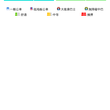
:一般公車
:低地板公車
:大復康巴士
:無障礙中巴
:舒適
:中等
:擁擠