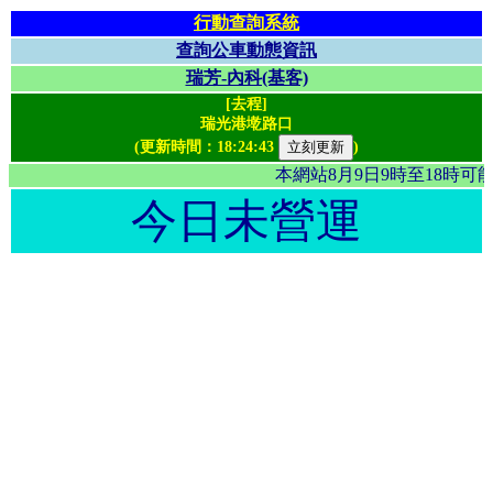
行動查詢系統
查詢公車動態資訊
瑞芳-內科(基客)
[去程]
瑞光港墘路口
(更新時間：
18:24:43
)
本網站8月9日9時至18時
今日未營運