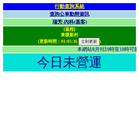
行動查詢系統
查詢公車動態資訊
瑞芳-內科(基客)
[返程]
東暖新村
(更新時間：
01:05:36
)
本網站8月9日9時至18時
今日未營運