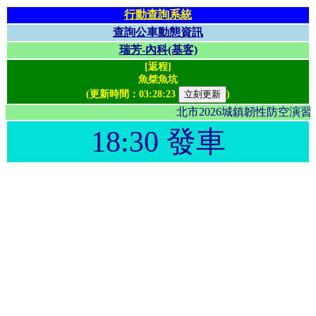
行動查詢系統
查詢公車動態資訊
瑞芳-內科(基客)
[返程]
魚桀魚坑
(更新時間：
03:28:23
)
北市2026城鎮韌性防空演
18:30 發車