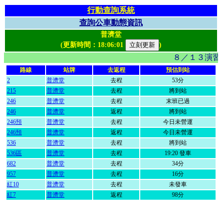
行動查詢系統
查詢公車動態資訊
普濟堂
(更新時間：
18:06:01
)
８／１３演習
路線
站牌
去返程
預估到站
2
普濟堂
去程
53分
215
普濟堂
去程
將到站
246
普濟堂
去程
末班已過
246
普濟堂
返程
將到站
246預
普濟堂
去程
今日未營運
246預
普濟堂
返程
今日未營運
536
普濟堂
去程
將到站
536區
普濟堂
去程
19:20 發車
682
普濟堂
去程
34分
957
普濟堂
去程
16分
紅10
普濟堂
去程
未發車
紅7
普濟堂
返程
98分