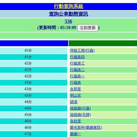
行動查詢系統
查詢公車動態資訊
536
(更新時間：
05:59:09
)
41分
惇敘工商(行義)
41分
行義路四
42分
行義路三
42分
行義路二
42分
行義路一
43分
行義路
43分
永和里
43分
明山宮
44分
磺溪
44分
福德廟(行義)
45分
福德廟(石牌)
46分
永欣里
46分
榮光新村(榮總東院)
47分
榮總一