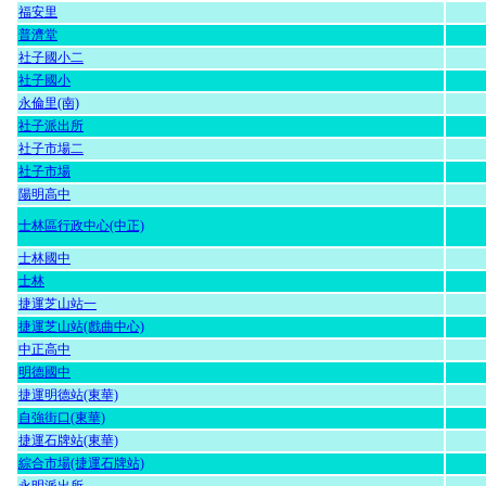
福安里
普濟堂
社子國小二
社子國小
永倫里(南)
社子派出所
社子市場二
社子市場
陽明高中
士林區行政中心(中正)
士林國中
士林
捷運芝山站一
捷運芝山站(戲曲中心)
中正高中
明德國中
捷運明德站(東華)
自強街口(東華)
捷運石牌站(東華)
綜合市場(捷運石牌站)