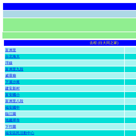
去程 (往大同之家)
富洲里
台北海大
浮線
富洲里九段
威靈廟
下溪沙尾
建安新村
富安國小
富洲里八段
福安國中
臨江園
地藏禪寺
下竹圍
福安區民活動中心