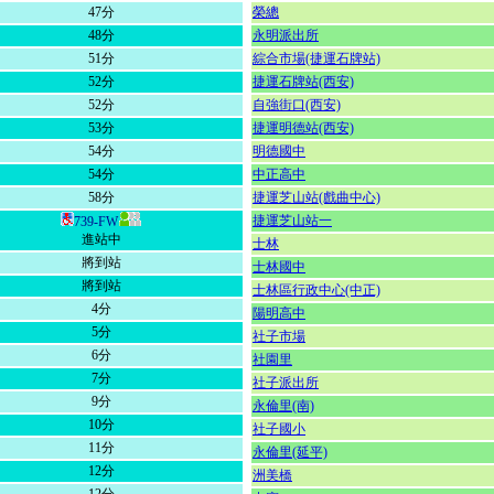
47分
榮總
48分
永明派出所
51分
綜合市場(捷運石牌站)
52分
捷運石牌站(西安)
52分
自強街口(西安)
53分
捷運明德站(西安)
54分
明德國中
54分
中正高中
58分
捷運芝山站(戲曲中心)
捷運芝山站一
739-FW
進站中
士林
將到站
士林國中
將到站
士林區行政中心(中正)
4分
陽明高中
5分
社子市場
6分
社園里
7分
社子派出所
9分
永倫里(南)
10分
社子國小
11分
永倫里(延平)
12分
洲美橋