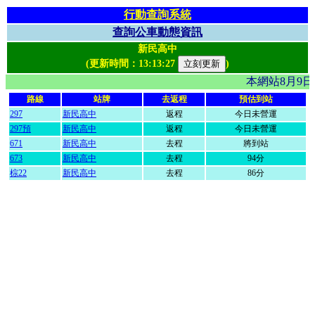
行動查詢系統
查詢公車動態資訊
新民高中
(更新時間：
13:13:27
)
本網站8月9
路線
站牌
去返程
預估到站
297
新民高中
返程
今日未營運
297預
新民高中
返程
今日未營運
671
新民高中
去程
將到站
673
新民高中
去程
94分
棕22
新民高中
去程
86分