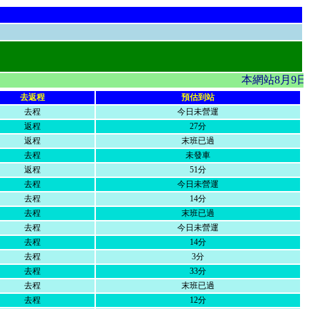
本網站8月9日
去返程
預估到站
去程
今日未營運
返程
27分
返程
末班已過
去程
未發車
返程
51分
去程
今日未營運
去程
14分
去程
末班已過
去程
今日未營運
去程
14分
去程
3分
去程
33分
去程
末班已過
去程
12分