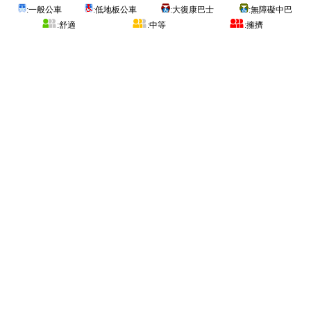
:一般公車
:低地板公車
:大復康巴士
:無障礙中巴
:舒適
:中等
:擁擠