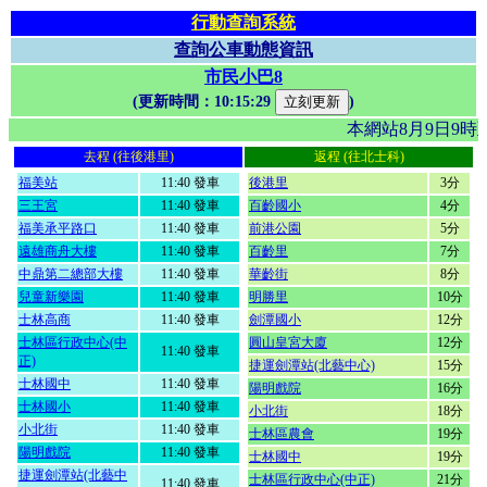
行動查詢系統
查詢公車動態資訊
市民小巴8
(更新時間：
10:15:29
)
本網站8月9日9
去程 (往後港里)
返程 (往北士科)
福美站
11:40 發車
後港里
3分
三王宮
11:40 發車
百齡國小
4分
福美承平路口
11:40 發車
前港公園
5分
遠雄商舟大樓
11:40 發車
百齡里
7分
中鼎第二總部大樓
11:40 發車
華齡街
8分
兒童新樂園
11:40 發車
明勝里
10分
士林高商
11:40 發車
劍潭國小
12分
士林區行政中心(中
圓山皇宮大廈
12分
11:40 發車
正)
捷運劍潭站(北藝中心)
15分
士林國中
11:40 發車
陽明戲院
16分
士林國小
11:40 發車
小北街
18分
小北街
11:40 發車
士林區農會
19分
陽明戲院
11:40 發車
士林國中
19分
捷運劍潭站(北藝中
士林區行政中心(中正)
21分
11:40 發車