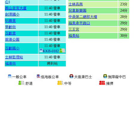
心)
士林高商
23分
圓山皇宮大廈
11:40 發車
兒童新樂園
24分
劍潭國小
11:40 發車
中鼎第二總部大樓
28分
明勝里
11:40 發車
福美承平路口
29分
華齡街
11:40 發車
三王宮
29分
百齡里
11:40 發車
福美站
30分
前港公園
11:40 發車
11:40 發車
百齡國小
KKB-0182
士林監理站
11:40 發車
福港街
將到站
:一般公車
:低地板公車
:大復康巴士
:無障礙中巴
:舒適
:中等
:擁擠