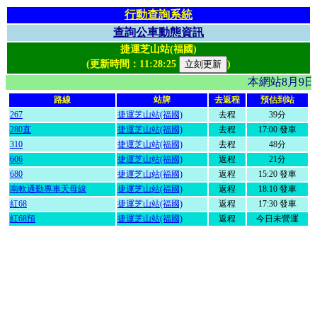
行動查詢系統
查詢公車動態資訊
捷運芝山站(福國)
(更新時間：
11:28:25
)
本網站8月9
路線
站牌
去返程
預估到站
267
捷運芝山站(福國)
去程
39分
280直
捷運芝山站(福國)
去程
17:00 發車
310
捷運芝山站(福國)
去程
48分
606
捷運芝山站(福國)
返程
21分
680
捷運芝山站(福國)
返程
15:20 發車
南軟通勤專車天母線
捷運芝山站(福國)
返程
18:10 發車
紅68
捷運芝山站(福國)
返程
17:30 發車
紅68預
捷運芝山站(福國)
返程
今日未營運