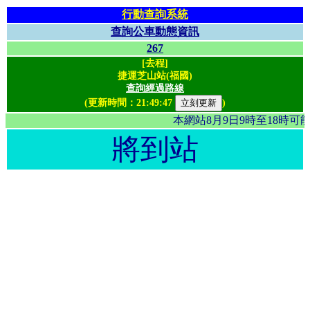
行動查詢系統
查詢公車動態資訊
267
[去程]
捷運芝山站(福國)
查詢經過路線
(更新時間：
21:49:47
)
本網站8月9日9時至18時
將到站