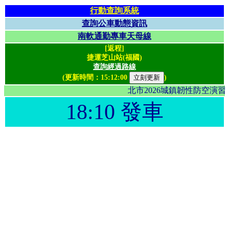
行動查詢系統
查詢公車動態資訊
南軟通勤專車天母線
[返程]
捷運芝山站(福國)
查詢經過路線
(更新時間：
15:12:00
)
北市2026城鎮韌性防空演
18:10 發車