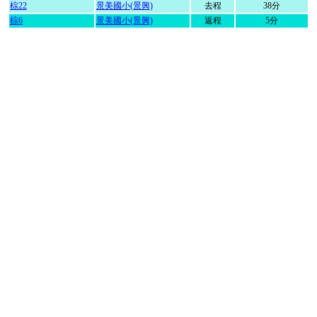
棕22
景美國小(景興)
去程
38分
棕6
景美國小(景興)
返程
5分