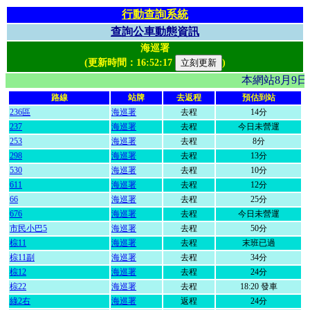
行動查詢系統
查詢公車動態資訊
海巡署
(更新時間：
16:52:17
)
本網站8月9
路線
站牌
去返程
預估到站
236區
海巡署
去程
14分
237
海巡署
去程
今日未營運
253
海巡署
去程
8分
298
海巡署
去程
13分
530
海巡署
去程
10分
611
海巡署
去程
12分
66
海巡署
去程
25分
676
海巡署
去程
今日未營運
市民小巴5
海巡署
去程
50分
棕11
海巡署
去程
末班已過
棕11副
海巡署
去程
34分
棕12
海巡署
去程
24分
棕22
海巡署
去程
18:20 發車
綠2右
海巡署
返程
24分