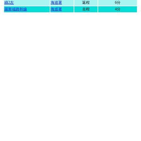
綠2左
海巡署
返程
6分
羅斯福路幹線
海巡署
去程
4分