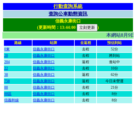
行動查詢系統
查詢公車動態資訊
信義永康街口
(更新時間：
13:44:00
)
本網站8月9
路線
站牌
去返程
預估到站
0東
信義永康街口
去程
52分
20
信義永康街口
去程
將到站
204
信義永康街口
返程
進站中
22
信義永康街口
去程
10分
38
信義永康街口
返程
62分
758
信義永康街口
返程
今日未營運
88
信義永康街口
去程
21分
88區
信義永康街口
去程
8分
信義幹線
信義永康街口
去程
8分