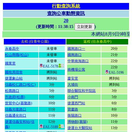
行動查詢系統
查詢公車動態資訊
20
(更新時間：
11:38:15
)
本網站8月9日9時
去程 (往青年公園)
返程 (往永春高中)
永春高中
未發車
國興路口一
20分
松山商職(松山)
未發車
國興路口
21分
未發車
中華南海路口
22分
國業里
EAL-5178
22分
南機場公寓
國稅局宿舍
將到站
EAL-5196
捷運象山站
將到站
廈安里
將到站
信義松仁路口(松仁)
3分
大埔街
將到站
松壽路口
5分
聯合醫院和平院區
3分
市政府(松壽)
6分
小南門
5分
世貿中心(基隆路)
10分
捷運西門站
6分
信義光復路口
11分
寶慶路
8分
信義通化街口
11分
衡陽路口
10分
捷運信義安和站(信
12分
博物館(襄陽)
11分
義)
EAL-5189
捷運台大醫院站
13分