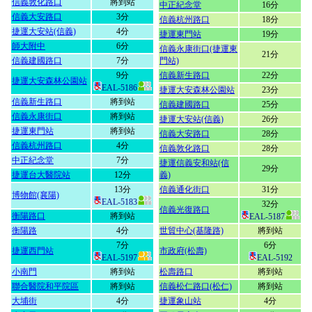
信義敦化路口
將到站
中正紀念堂
16分
信義大安路口
3分
信義杭州路口
18分
捷運大安站(信義)
4分
捷運東門站
19分
師大附中
6分
信義永康街口(捷運東
21分
信義建國路口
7分
門站)
9分
信義新生路口
22分
捷運大安森林公園站
EAL-5186
捷運大安森林公園站
23分
信義新生路口
將到站
信義建國路口
25分
信義永康街口
將到站
捷運大安站(信義)
26分
捷運東門站
將到站
信義大安路口
28分
信義杭州路口
4分
信義敦化路口
28分
中正紀念堂
7分
捷運信義安和站(信
29分
捷運台大醫院站
12分
義)
13分
信義通化街口
31分
博物館(襄陽)
EAL-5183
32分
信義光復路口
衡陽路口
將到站
EAL-5187
衡陽路
4分
世貿中心(基隆路)
將到站
7分
6分
捷運西門站
市政府(松壽)
EAL-5197
EAL-5192
小南門
將到站
松壽路口
將到站
聯合醫院和平院區
將到站
信義松仁路口(松仁)
將到站
大埔街
4分
捷運象山站
4分