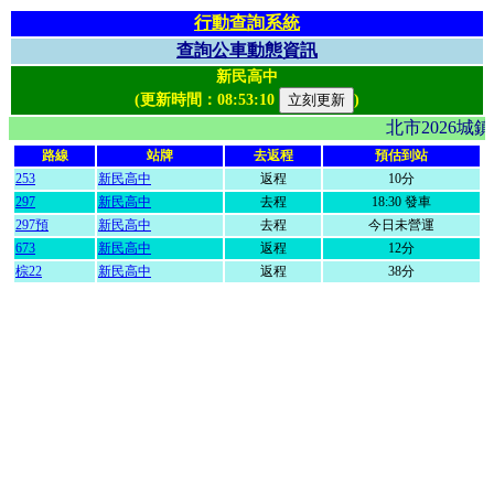
行動查詢系統
查詢公車動態資訊
新民高中
(更新時間：
08:53:10
)
北市2026
路線
站牌
去返程
預估到站
253
新民高中
返程
10分
297
新民高中
去程
18:30 發車
297預
新民高中
去程
今日未營運
673
新民高中
返程
12分
棕22
新民高中
返程
38分