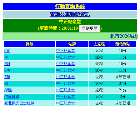
行動查詢系統
查詢公車動態資訊
中正紀念堂
(更新時間：
20:01:19
)
北市2026
路線
站牌
去返程
預估到站
0東
中正紀念堂
返程
16分
20
中正紀念堂
返程
11分
204
中正紀念堂
去程
10分
670
中正紀念堂
返程
11分
758
中正紀念堂
去程
末班已過
88
中正紀念堂
返程
37分
88區
中正紀念堂
返程
21分
信義幹線
中正紀念堂
返程
3分
臺北觀光巴士紅線
中正紀念堂
去程
末班已過