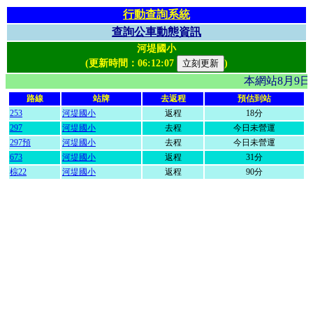
行動查詢系統
查詢公車動態資訊
河堤國小
(更新時間：
06:12:07
)
本網站8月9
路線
站牌
去返程
預估到站
253
河堤國小
返程
18分
297
河堤國小
去程
今日未營運
297預
河堤國小
去程
今日未營運
673
河堤國小
返程
31分
棕22
河堤國小
返程
90分