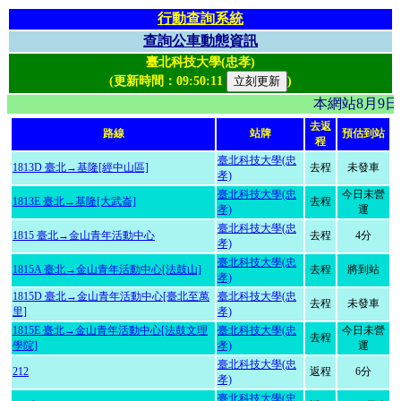
行動查詢系統
查詢公車動態資訊
臺北科技大學(忠孝)
(更新時間：
09:50:11
)
本網站8月9
去返
路線
站牌
預估到站
程
臺北科技大學(忠
1813D 臺北→基隆[經中山區]
去程
未發車
孝)
臺北科技大學(忠
今日未營
1813E 臺北→基隆[大武崙]
去程
孝)
運
臺北科技大學(忠
1815 臺北→金山青年活動中心
去程
4分
孝)
臺北科技大學(忠
1815A 臺北→金山青年活動中心[法鼓山]
去程
將到站
孝)
1815D 臺北→金山青年活動中心[臺北至萬
臺北科技大學(忠
去程
未發車
里]
孝)
1815E 臺北→金山青年活動中心[法鼓文理
臺北科技大學(忠
今日未營
去程
學院]
孝)
運
臺北科技大學(忠
212
返程
6分
孝)
臺北科技大學(忠