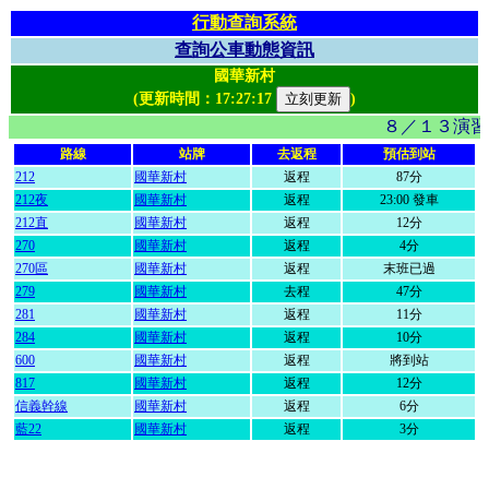
行動查詢系統
查詢公車動態資訊
國華新村
(更新時間：
17:27:17
)
８／１３演習
路線
站牌
去返程
預估到站
212
國華新村
返程
87分
212夜
國華新村
返程
23:00 發車
212直
國華新村
返程
12分
270
國華新村
返程
4分
270區
國華新村
返程
末班已過
279
國華新村
去程
47分
281
國華新村
返程
11分
284
國華新村
返程
10分
600
國華新村
返程
將到站
817
國華新村
返程
12分
信義幹線
國華新村
返程
6分
藍22
國華新村
返程
3分