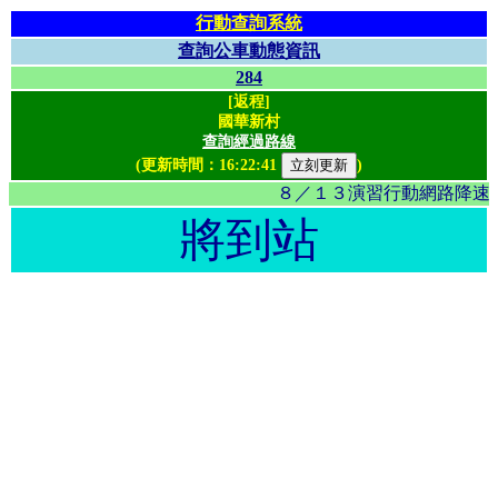
行動查詢系統
查詢公車動態資訊
284
[返程]
國華新村
查詢經過路線
(更新時間：
16:22:41
)
８／１３演習行動網路降速影
將到站