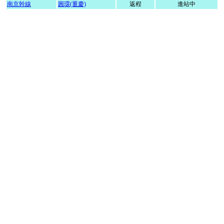
南京幹線
圓環(重慶)
返程
進站中