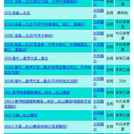
1616C 員林→台北[經台76線、不停中港轉運站]
去程
小
運
大同國
1618 嘉義→台北
去程
將到站
小
大同國
今日未營
1618A 嘉義→台北[不停中港轉運站、林口、重陽站]
去程
小
運
大同國
今日未營
1618C 嘉義→台北[不停大林站]
去程
小
運
1618E 嘉義→台北[直達車，不停大林站、中港轉運站、
大同國
今日未營
去程
林口、重陽站]
小
運
大同國
1619 臺中→臺灣大道→臺北
去程
末班已過
小
1619A 臺中→臺灣大道→臺北[朝馬至臺北班次、不停科
大同國
去程
末班已過
技生活館]
小
大同國
1619B 臺中→臺灣大道→臺北[不停科技生活館]
去程
32分
小
大同國
1841 臺灣桃園國際機場→南崁→松山機場
去程
末班已過
小
1841A 臺灣桃園國際機場→南崁→松山機場[桃園航空貨
大同國
今日未營
去程
運園區]
小
運
大同國
1842 大園→松山機場
去程
末班已過
小
大同國
今日未營
1842A 大園→松山機場[經林口長庚醫院]
去程
小
運