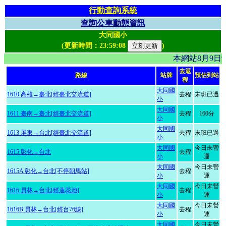
行動查詢系統
查詢公車動態資訊
大同國小
(更新時間：
23:59:08
)
本網站8月9日
去返
路線
站牌
預估到站
程
大同國
1610 高雄→臺北[經臺北交流道]
去程
末班已過
小
大同國
1611 臺南→臺北[經臺北交流道]
去程
160分
小
大同國
1613 屏東→台北[經臺北交流道]
去程
末班已過
小
大同國
今日未營
1615 彰化→台北
去程
小
運
大同國
今日未營
1615A 彰化→台北[不停朝馬站]
去程
小
運
大同國
今日未營
1616 員林→台北[經蓮花池]
去程
小
運
大同國
今日未營
1616B 員林→台北[經台76線]
去程
小
運
大同國
今日未營