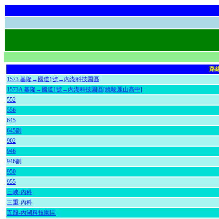
路
1573 基隆→國道1號→內湖科技園區
1573A 基隆→國道1號→內湖科技園區[繞駛麗山高中]
552
556
645
645副
902
946
946副
950
955
三峽-內科
三重-內科
五股-內湖科技園區