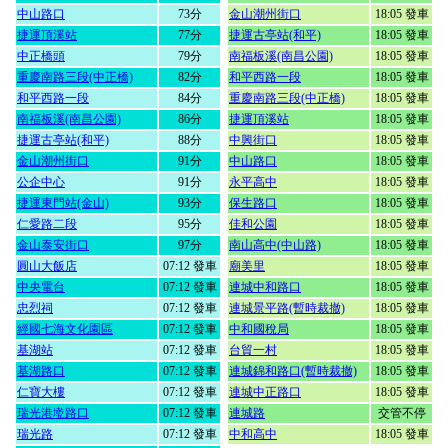
中山路口
73分
金山潮州街口
18:05 發車
捷運頂溪站
77分
捷運古亭站(和平)
18:05 發車
中正橋頭
79分
南福板溪(南昌公園)
18:05 發車
重慶南路三段(中正橋)
82分
和平西路一段
18:05 發車
和平西路一段
84分
重慶南路三段(中正橋)
18:05 發車
南福板溪(南昌公園)
86分
捷運頂溪站
18:05 發車
捷運古亭站(和平)
88分
中興街口
18:05 發車
金山潮州街口
91分
中山路口
18:05 發車
公企中心
91分
永平高中
18:05 發車
捷運東門站(金山)
93分
保生路口
18:05 發車
仁愛路二段
95分
佳和公園
18:05 發車
金山泰安街口
97分
南山高中(中山路)
18:05 發車
圓山大飯店
07:12 發車
廟美里
18:05 發車
中央電台
07:12 發車
連城中和路口
18:05 發車
忠烈祠
07:12 發車
連城景平路(暫時裁撤)
18:05 發車
經國七海文化園區
07:12 發車
中和國稅局
18:05 發車
基湖站
07:12 發車
台貿一村
18:05 發車
基湖路口
07:12 發車
連城錦和路口(暫時裁撤)
18:05 發車
仁寶大樓
07:12 發車
連城中正路口
18:05 發車
瑞光港墘路口
07:12 發車
連城路
交管不停
瑞光路
07:12 發車
中和高中
18:05 發車