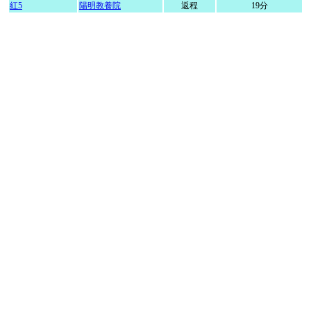
紅5
陽明教養院
返程
19分