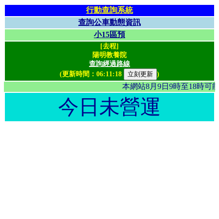
行動查詢系統
查詢公車動態資訊
小15區預
[去程]
陽明教養院
查詢經過路線
(更新時間：
06:11:18
)
本網站8月9日9時至18時
今日未營運