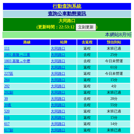
行動查詢系統
查詢公車動態資訊
大同路口
(更新時間：
22:53:12
)
本網站8月9
路線
站牌
去返程
預估到站
111
大同路口
返程
末班已過
1802 基隆→三重
大同路口
去程
25分
1803 基隆→中壢
大同路口
去程
今日未營運
227
大同路口
返程
61分
227區
大同路口
返程
今日未營運
264
大同路口
返程
15分
292
大同路口
返程
4分
292副
大同路口
返程
末班已過
39
大同路口
去程
28分
39夜
大同路口
去程
55分
520
大同路口
返程
末班已過
616
大同路口
返程
15分
617
大同路口
返程
14分
617副
大同路口
返程
末班已過