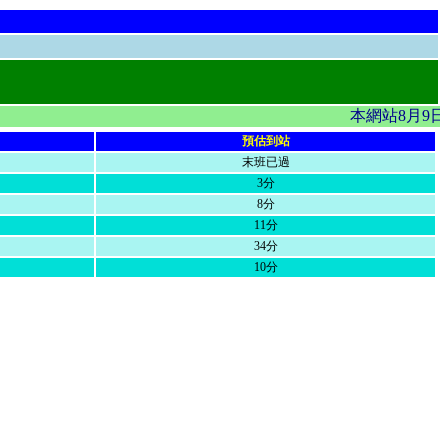
本網站8月9日
預估到站
末班已過
3分
8分
11分
34分
10分