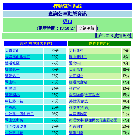
行動查詢系統
查詢公車動態資訊
棕13
(更新時間：
19:58:27
)
北市2026城鎮韌
去程 (往捷運大直站)
返程 (往雙溪)
大崙尾山
22分
力行新村
7分
大崙尾山步道口
22分
圓山新城二
8分
雙溪社區
22分
通北街口
9分
雙溪站一
23分
大直高中
10分
雙溪站二
23分
大直國小
12分
翠山街
23分
捷運大直站
12分
明溪街
24分
植福宮
13分
雙溪國小
25分
自強隧道(大直教會)
15分
中社路17巷
25分
外雙溪(故宮)
19分
中央站
25分
外雙溪(至善)
20分
中社路一段61巷口
26分
故宮博物院
21分
翠山派出所
27分
衛理女中(原住民文化主題公園)
22分
社區發展協會
27分
至善國中
23分
中社路11巷
27分
雙溪別墅
23分