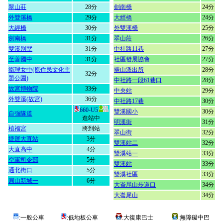
翠山莊
28分
劍南橋
24分
外雙溪橋
29分
大經橋
24分
大經橋
30分
外雙溪橋
25分
劍南橋
31分
翠山莊
26分
雙溪別墅
31分
中社路11巷
27分
至善國中
31分
社區發展協會
27分
衛理女中(原住民文化主
翠山派出所
28分
32分
題公園)
中社路一段61巷口
28分
故宮博物院
33分
中央站
29分
外雙溪(故宮)
36分
中社路17巷
30分
660-U5
雙溪國小
30分
自強隧道
進站中
明溪街
31分
植福宮
將到站
翠山街
32分
捷運大直站
3分
雙溪站二
32分
大直高中
4分
雙溪站一
33分
空軍司令部
5分
雙溪站
33分
通北街口
5分
雙溪社區
33分
圓山新城一
6分
大崙尾山步道口
34分
大崙尾山
34分
:一般公車
:低地板公車
:大復康巴士
:無障礙中巴