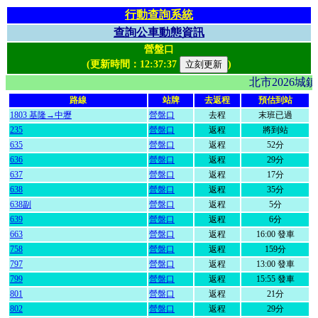
行動查詢系統
查詢公車動態資訊
營盤口
(更新時間：
12:37:37
)
北市2026
路線
站牌
去返程
預估到站
1803 基隆→中壢
營盤口
去程
末班已過
235
營盤口
返程
將到站
635
營盤口
返程
52分
636
營盤口
返程
29分
637
營盤口
返程
17分
638
營盤口
返程
35分
638副
營盤口
返程
5分
639
營盤口
返程
6分
663
營盤口
返程
16:00 發車
758
營盤口
返程
159分
797
營盤口
返程
13:00 發車
799
營盤口
返程
15:55 發車
801
營盤口
返程
21分
802
營盤口
返程
29分