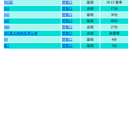
802區
營盤口
返程
16:15 發車
810
營盤口
去程
17分
842
營盤口
返程
30分
845
營盤口
返程
60分
880
營盤口
去程
27分
985萬大樹林先導公車
營盤口
去程
未發車
99
營盤口
返程
4分
藍2
營盤口
返程
5分