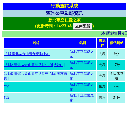
行動查詢系統
查詢公車動態資訊
新北市立仁愛之家
(更新時間：
14:23:48
)
本網站8月9
去返
路線
站牌
預估到站
程
新北市立仁愛之
1815 臺北→金山青年活動中心
去程
9分
家
新北市立仁愛之
1815A 臺北→金山青年活動中心[法鼓山]
去程
17分
家
1815B 臺北→金山青年活動中心[經南京東
新北市立仁愛之
今日未營
去程
路]
家
運
新北市立仁愛之
790
返程
4分
家
新北市立仁愛之
862
去程
34分
家