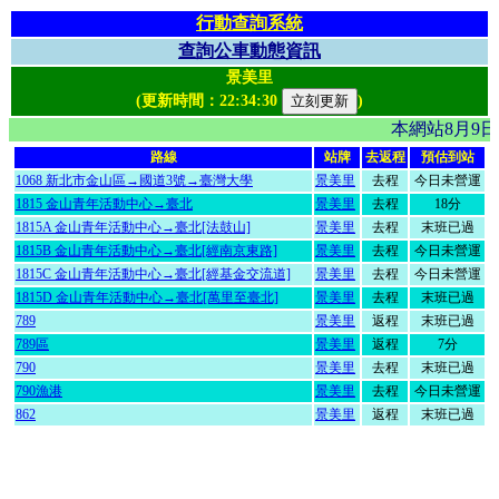
行動查詢系統
查詢公車動態資訊
景美里
(更新時間：
22:34:30
)
本網站8月9
路線
站牌
去返程
預估到站
1068 新北市金山區→國道3號→臺灣大學
景美里
去程
今日未營運
1815 金山青年活動中心→臺北
景美里
去程
18分
1815A 金山青年活動中心→臺北[法鼓山]
景美里
去程
末班已過
1815B 金山青年活動中心→臺北[經南京東路]
景美里
去程
今日未營運
1815C 金山青年活動中心→臺北[經基金交流道]
景美里
去程
今日未營運
1815D 金山青年活動中心→臺北[萬里至臺北]
景美里
去程
末班已過
789
景美里
返程
末班已過
789區
景美里
返程
7分
790
景美里
去程
末班已過
790漁港
景美里
去程
今日未營運
862
景美里
返程
末班已過