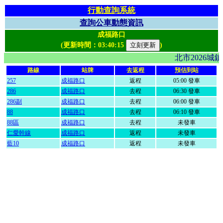
行動查詢系統
查詢公車動態資訊
成福路口
(更新時間：
03:40:15
)
北市2026
路線
站牌
去返程
預估到站
257
成福路口
返程
05:00 發車
286
成福路口
去程
06:30 發車
286副
成福路口
去程
06:00 發車
88
成福路口
去程
06:10 發車
88區
成福路口
去程
未發車
仁愛幹線
成福路口
返程
未發車
藍10
成福路口
返程
未發車