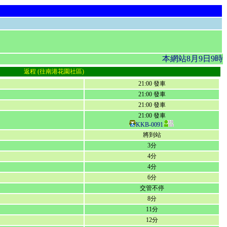
本網站8月9日9時
返程 (往南港花園社區)
21:00 發車
21:00 發車
21:00 發車
21:00 發車
KKB-0091
將到站
3分
4分
4分
6分
交管不停
8分
11分
12分