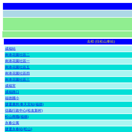
去程 (往松山車站)
成福站
南港花園社區二
南港花園社區一
南港花園社區五
南港花園社區四
南港花園社區三
成福宮
成福路口
福德國小
捷運廣慈/奉天宮站(福德)
信義行政中心(松友新村)
松山商職(福德)
永春公寓
捷運永春站(松山)