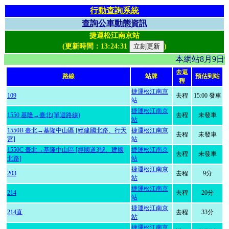
行動查詢系統
查詢公車動態資訊
捷運松江南京站
(更新時間：
13:24:31
)
本網站8月9日
去返
路線
站牌
預估到站
程
捷運松江南京
109
去程
15:00 發車
站
捷運松江南京
1550 基隆→臺北(單迴路線)
去程
未發車
站
1550B 臺北→基隆中山區 [經建國北路、行天
捷運松江南京
去程
未發車
宮]
站
1550C 臺北→基隆中山區 [經國道3號、建國
捷運松江南京
去程
未發車
北路]
站
捷運松江南京
203
去程
9分
站
捷運松江南京
214
去程
20分
站
捷運松江南京
214直
去程
33分
站
捷運松江南京