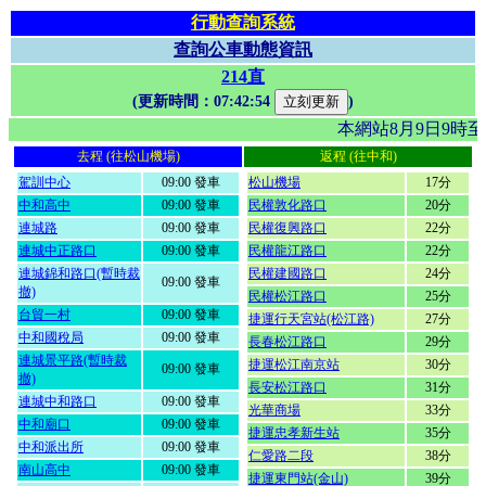
行動查詢系統
查詢公車動態資訊
214直
(更新時間：
07:42:54
)
本網站8月9日9時
去程 (往松山機場)
返程 (往中和)
駕訓中心
09:00 發車
松山機場
17分
中和高中
09:00 發車
民權敦化路口
20分
連城路
09:00 發車
民權復興路口
22分
連城中正路口
09:00 發車
民權龍江路口
22分
連城錦和路口(暫時裁
民權建國路口
24分
09:00 發車
撤)
民權松江路口
25分
台貿一村
09:00 發車
捷運行天宮站(松江路)
27分
中和國稅局
09:00 發車
長春松江路口
29分
連城景平路(暫時裁
捷運松江南京站
30分
09:00 發車
撤)
長安松江路口
31分
連城中和路口
09:00 發車
光華商場
33分
中和廟口
09:00 發車
捷運忠孝新生站
35分
中和派出所
09:00 發車
仁愛路二段
38分
南山高中
09:00 發車
捷運東門站(金山)
39分