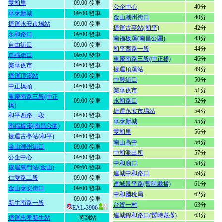
雙和里
09:00 發車
公企中心
40分
華泰新城
09:00 發車
金山潮州街口
40分
捷運永安市場站
09:00 發車
捷運古亭站(和平)
42分
永和路口
09:00 發車
南福板溪(南昌公園)
43分
自由街口
09:00 發車
和平西路一段
44分
自強街口
09:00 發車
重慶南路三段(中正橋)
46分
樂華夜市
09:00 發車
捷運頂溪站
49分
捷運頂溪站
09:00 發車
中興街口
50分
中正橋頭
09:00 發車
樂華夜市
51分
重慶南路三段(中正
09:00 發車
永和路口
52分
橋)
捷運永安市場站
54分
和平西路一段
09:00 發車
華泰新城
55分
南福板溪(南昌公園)
09:00 發車
雙和里
56分
捷運古亭站(和平)
09:00 發車
南山高中
56分
金山潮州街口
09:00 發車
中和派出所
57分
公企中心
09:00 發車
中和廟口
58分
捷運東門站(金山)
09:00 發車
連城中和路口
59分
仁愛路二段
09:00 發車
連城景平路(暫時裁撤)
61分
金山泰安街口
09:00 發車
中和國稅局
62分
09:00 發車
新生南路一段
台貿一村
63分
EAL-3906
連城錦和路口(暫時裁撤)
63分
捷運忠孝新生站
將到站