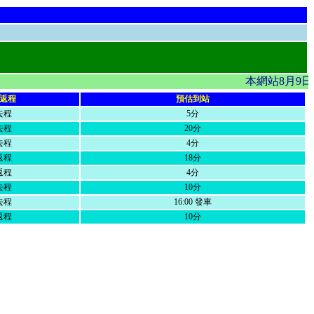
本網站8月9日
返程
預估到站
去程
5分
去程
20分
去程
4分
返程
18分
返程
4分
去程
10分
去程
16:00 發車
返程
10分