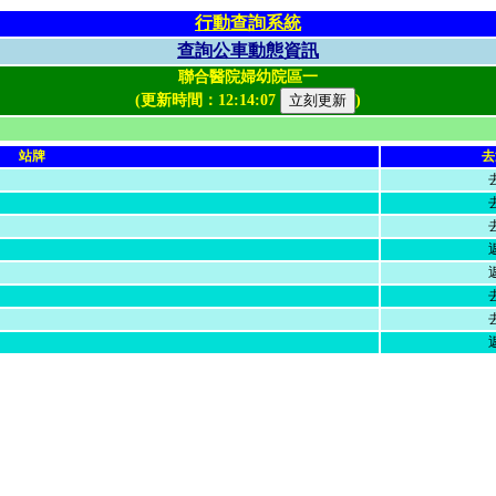
行動查詢系統
查詢公車動態資訊
聯合醫院婦幼院區一
(更新時間：
12:14:07
)
站牌
去