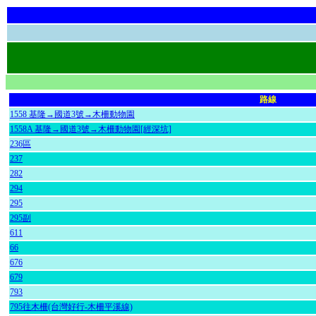
路線
1558 基隆→國道3號→木柵動物園
1558A 基隆→國道3號→木柵動物園[經深坑]
236區
237
282
294
295
295副
611
66
676
679
793
795往木柵(台灣好行-木柵平溪線)