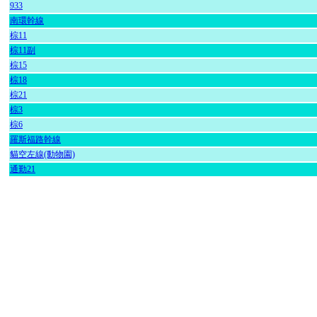
933
南環幹線
棕11
棕11副
棕15
棕18
棕21
棕3
棕6
羅斯福路幹線
貓空左線(動物園)
通勤21