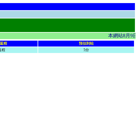
本網站8月9日
返程
預估到站
返程
5分