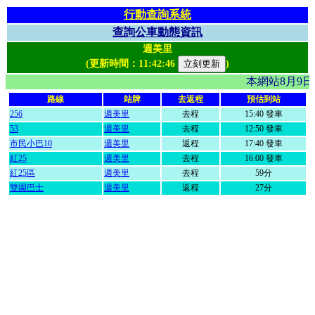
行動查詢系統
查詢公車動態資訊
週美里
(更新時間：
11:42:46
)
本網站8月9
路線
站牌
去返程
預估到站
256
週美里
去程
15:40 發車
53
週美里
去程
12:50 發車
市民小巴10
週美里
返程
17:40 發車
紅25
週美里
去程
16:00 發車
紅25區
週美里
去程
59分
雙園巴士
週美里
返程
27分