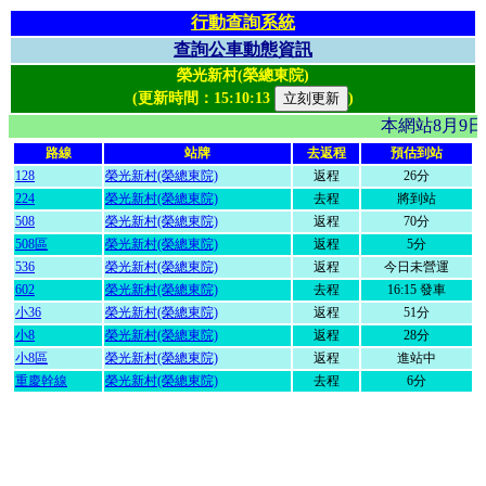
行動查詢系統
查詢公車動態資訊
榮光新村(榮總東院)
(更新時間：
15:10:13
)
本網站8月9
路線
站牌
去返程
預估到站
128
榮光新村(榮總東院)
返程
26分
224
榮光新村(榮總東院)
去程
將到站
508
榮光新村(榮總東院)
返程
70分
508區
榮光新村(榮總東院)
返程
5分
536
榮光新村(榮總東院)
返程
今日未營運
602
榮光新村(榮總東院)
去程
16:15 發車
小36
榮光新村(榮總東院)
返程
51分
小8
榮光新村(榮總東院)
返程
28分
小8區
榮光新村(榮總東院)
返程
進站中
重慶幹線
榮光新村(榮總東院)
去程
6分