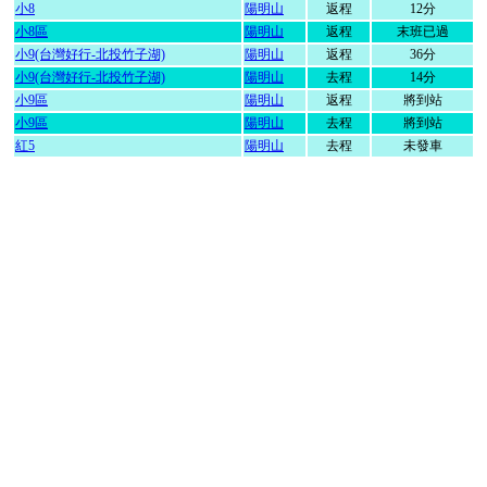
小8
陽明山
返程
12分
小8區
陽明山
返程
末班已過
小9(台灣好行-北投竹子湖)
陽明山
返程
36分
小9(台灣好行-北投竹子湖)
陽明山
去程
14分
小9區
陽明山
返程
將到站
小9區
陽明山
去程
將到站
紅5
陽明山
去程
未發車