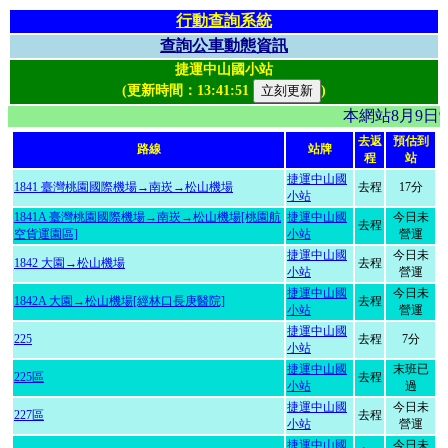
行動查詢系統
查詢公車動態資訊
捷運中山國小站
(更新時間：
13:41:51
)
本網站8月9日
去返
預估到
路線
站牌
程
站
捷運中山國
1841 臺灣桃園國際機場→南崁→松山機場
去程
17分
小站
1841A 臺灣桃園國際機場→南崁→松山機場[桃園航
捷運中山國
今日未
去程
空貨運園區]
小站
營運
捷運中山國
今日未
1842 大園→松山機場
去程
小站
營運
捷運中山國
今日未
1842A 大園→松山機場[經林口長庚醫院]
去程
小站
營運
捷運中山國
225
去程
7分
小站
捷運中山國
末班已
225區
去程
小站
過
捷運中山國
今日未
227區
去程
小站
營運
捷運中山國
今日未