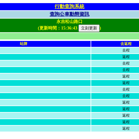
行動查詢系統
查詢公車動態資訊
永吉松山路口
(更新時間：
15:36:43
)
站牌
去返程
去程
返程
去程
去程
返程
返程
去程
去程
返程
返程
返程
返程
返程