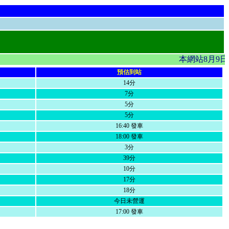
本網站8月9日
預估到站
14分
7分
5分
5分
16:40 發車
18:00 發車
3分
39分
10分
17分
18分
今日未營運
17:00 發車