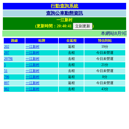
行動查詢系統
查詢公車動態資訊
一江新村
(更新時間：
20:40:41
)
本網站8月9
路線
站牌
去返程
預估到站
202
一江新村
返程
19分
297
一江新村
去程
今日未營運
297預
一江新村
去程
今日未營運
5
一江新村
去程
21分
51
一江新村
去程
今日未營運
796
一江新村
返程
8分
897
一江新村
返程
今日未營運
982
一江新村
去程
43分