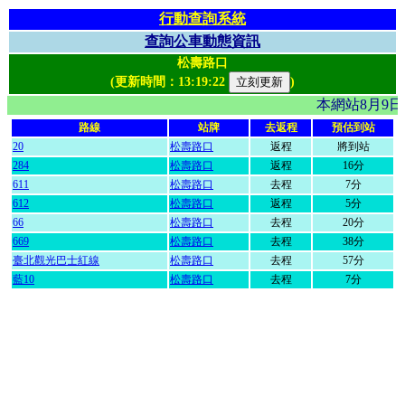
行動查詢系統
查詢公車動態資訊
松壽路口
(更新時間：
13:19:22
)
本網站8月9
路線
站牌
去返程
預估到站
20
松壽路口
返程
將到站
284
松壽路口
返程
16分
611
松壽路口
去程
7分
612
松壽路口
返程
5分
66
松壽路口
去程
20分
669
松壽路口
去程
38分
臺北觀光巴士紅線
松壽路口
去程
57分
藍10
松壽路口
去程
7分